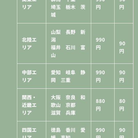
リア
埼玉 栃木 茨
円
円
城
山梨 長野 新
北陸エ
潟
990
90
リア
福井 石川 富
円
円
山
中部エ
愛知 岐阜 静
990
90
リア
岡 三重
円
円
関西・
大阪 奈良 和
880
80
近畿エ
歌山 京都
円
円
リア
滋賀 兵庫
四国エ
徳島 香川 愛
990
90
リア
媛 高知
円
円