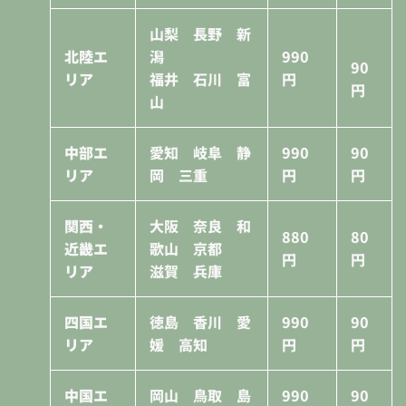
山梨 長野 新
北陸エ
潟
990
90
リア
福井 石川 富
円
円
山
中部エ
愛知 岐阜 静
990
90
リア
岡 三重
円
円
関西・
大阪 奈良 和
880
80
近畿エ
歌山 京都
円
円
リア
滋賀 兵庫
四国エ
徳島 香川 愛
990
90
リア
媛 高知
円
円
中国エ
岡山 鳥取 島
990
90