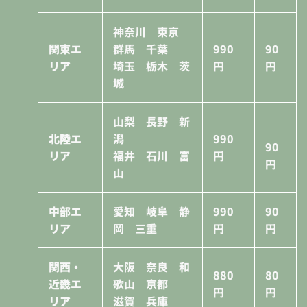
神奈川 東京
関東エ
群馬 千葉
990
90
リア
埼玉 栃木 茨
円
円
城
山梨 長野 新
北陸エ
潟
990
90
リア
福井 石川 富
円
円
山
中部エ
愛知 岐阜 静
990
90
リア
岡 三重
円
円
関西・
大阪 奈良 和
880
80
近畿エ
歌山 京都
円
円
リア
滋賀 兵庫