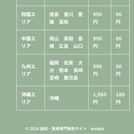
四国エ
徳島 香川 愛
990
90
リア
媛 高知
円
円
中国エ
岡山 鳥取 島
990
90
リア
根 広島 山口
円
円
福岡 佐賀 大
九州エ
990
90
分 熊本 長崎
リア
円
円
宮崎 鹿児島
沖縄エ
1,980
180
沖縄
リア
円
円
© 2026
歯科・医療専門販売サイト maiple