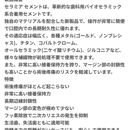
セラミア セメントは、革新的な歯科用バイオセラミック
系合着用セメントです。
独自のマテリアルを配合した新製品で、操作が非常に簡便
で口腔内での長期耐久性に優れます。
その適応症は幅広く、各種メタル(ゴールド、ノンプレシ
ャス)、チタン、コバルトクローム、
オールセラミック(二ケイ酸リチウム)、ジルコニアなど、
様々な補綴物が前処理不要で使用できます。
また、非常に高い接着保持力を誇り、マージン部の封鎖性
も高いことから術後疼痛のリスクを軽減しています。
特徴
術後疼痛がほとんど起こらない
非常に高い接着保持力
長期辺縁封鎖性
マージン部の変色が極めて少ない
フッ素除放で二次カリエスの発生を抑制
生活歯、失活歯ともに適用可能
歯髄までの距離がないケースにも、安心して使用できる