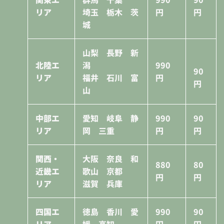
リア
埼玉 栃木 茨
円
円
城
山梨 長野 新
北陸エ
潟
990
90
リア
福井 石川 富
円
円
山
中部エ
愛知 岐阜 静
990
90
リア
岡 三重
円
円
関西・
大阪 奈良 和
880
80
近畿エ
歌山 京都
円
円
リア
滋賀 兵庫
四国エ
徳島 香川 愛
990
90