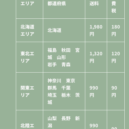
エリア
都道府県
送料
費
税
北海道
1,980
180
北海道
エリア
円
円
福島 秋田 宮
東北エ
1,320
120
城 山形
リア
円
円
岩手 青森
神奈川 東京
関東エ
群馬 千葉
990
90
リア
埼玉 栃木 茨
円
円
城
山梨 長野 新
北陸エ
潟
990
90