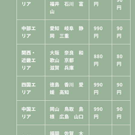
リア
福井 石川 富
円
円
山
中部エ
愛知 岐阜 静
990
90
リア
岡 三重
円
円
関西・
大阪 奈良 和
880
80
近畿エ
歌山 京都
円
円
リア
滋賀 兵庫
四国エ
徳島 香川 愛
990
90
リア
媛 高知
円
円
中国エ
岡山 鳥取 島
990
90
リア
根 広島 山口
円
円
福岡 佐賀 大