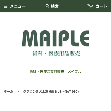
メニュー
検索
カート
歯科・医療品専門販売 メイプル
ホーム
クラウンS 犬上左 6歯 No1～No7 (GC)
›