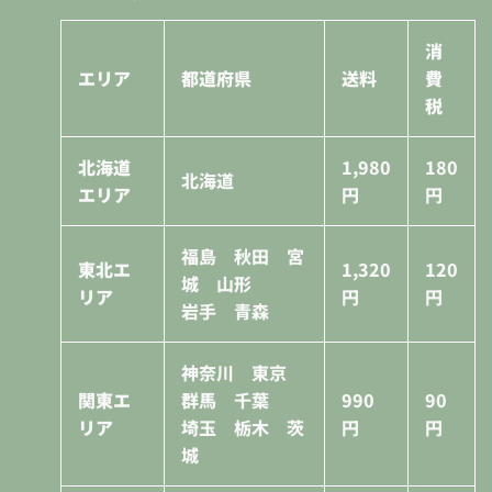
消
エリア
都道府県
送料
費
税
北海道
1,980
180
北海道
エリア
円
円
福島 秋田 宮
東北エ
1,320
120
城 山形
リア
円
円
岩手 青森
神奈川 東京
関東エ
群馬 千葉
990
90
リア
埼玉 栃木 茨
円
円
城