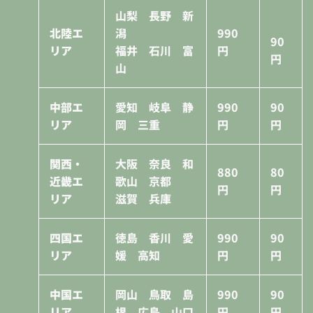
山梨 長野 新
北陸エ
潟
990
90
リア
福井 石川 富
円
円
山
中部エ
愛知 岐阜 静
990
90
リア
岡 三重
円
円
関西・
大阪 奈良 和
880
80
近畿エ
歌山 京都
円
円
リア
滋賀 兵庫
四国エ
徳島 香川 愛
990
90
リア
媛 高知
円
円
中国エ
岡山 鳥取 島
990
90
リア
根 広島 山口
円
円