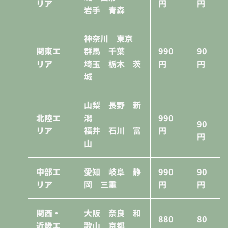
リア
円
円
岩手 青森
神奈川 東京
関東エ
群馬 千葉
990
90
リア
埼玉 栃木 茨
円
円
城
山梨 長野 新
北陸エ
潟
990
90
リア
福井 石川 富
円
円
山
中部エ
愛知 岐阜 静
990
90
リア
岡 三重
円
円
関西・
大阪 奈良 和
880
80
近畿エ
歌山 京都