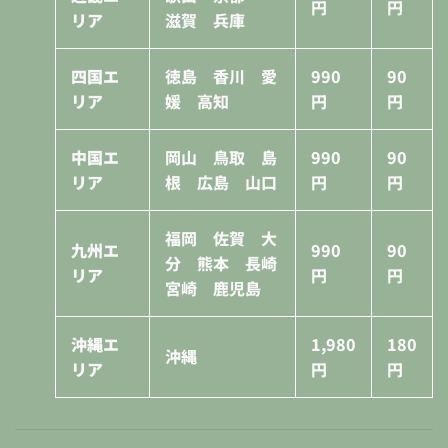
円
円
リア
滋賀 兵庫
四国エ
徳島 香川 愛
990
90
リア
媛 高知
円
円
中国エ
岡山 鳥取 島
990
90
リア
根 広島 山口
円
円
福岡 佐賀 大
九州エ
990
90
分 熊本 長崎
リア
円
円
宮崎 鹿児島
沖縄エ
1,980
180
沖縄
リア
円
円