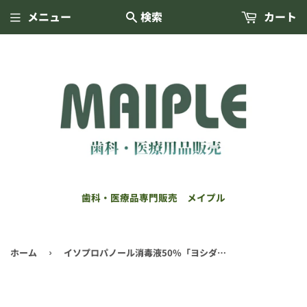
メニュー
検索
カート
歯科・医療品専門販売 メイプル
ホーム
イソプロパノール消毒液50%「ヨシダ」18L(キュービ)(吉田製薬)
›