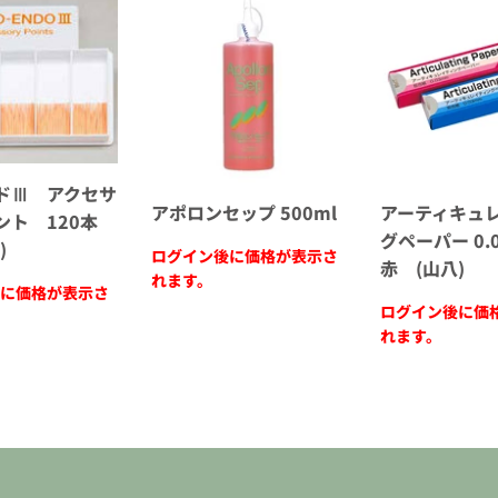
ドⅢ アクセサ
アポロンセップ 500ml
アーティキュ
ント 120本
グペーパー 0
)
ログイン後に価格が表示さ
赤 (山八)
れます。
に価格が表示さ
ログイン後に価
れます。