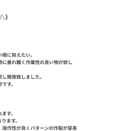
八)
小限に抑えたい。
時に垂れ難く作業性の良い物が欲し
究し開発致しました。
好です。
れます。
なります。
、操作性が良くパターンの作製が容易