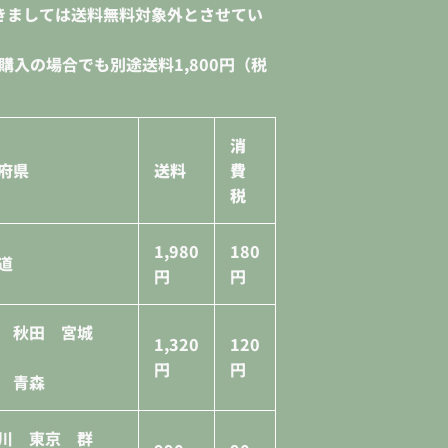
きましては送料無料対象外とさせてい
購入の場合でも別途送料1,800円（税
。
消
府県
送料
費
税
1,980
180
道
円
円
島 秋田 宮城
1,320
120
円
円
 青森
川 東京 群