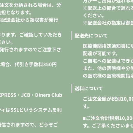
万が一ご出荷が遅れる
ご注文を分納される場合は、分
※配送上の都合で遅れ
負担となります。
ください。
各配送会社から領収書が発行
※配送会社の指定は御
おります。ご確認していただき
配送先について
ださい。
医療機関指定通知書に
は発行されますのでご注意下さ
配達が可能です。
ご自宅への配達はでき
下の場合、代引き手数料350円
また、他の医院様や分
の医院様の医療機関指
送料について
PRESS・JCB・Diners Club
ご注文金額が税別10,
す。
ィはSSLというシステムを利
■ご注文合計税別10,
送信されますので、どうぞご
す。ご了承くださいま