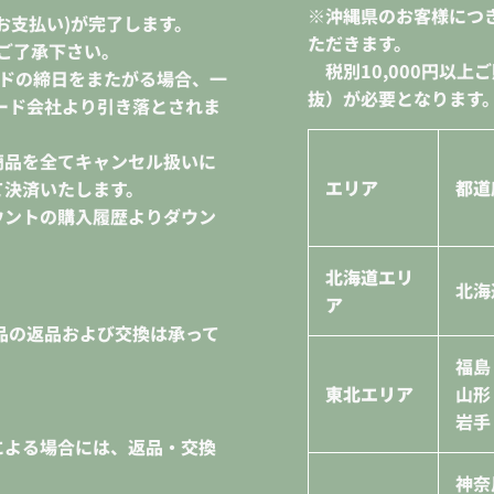
※沖縄県のお客様につ
お支払い)が完了します。
ただきます。
ご了承下さい。
税別10,000円
以上ご
ードの締日をまたがる場合、一
抜）が必要となります
ード会社より引き落とされま
商品を全てキャンセル扱いに
エリア
都道
て決済いたします。
ウントの購入履歴よりダウン
北海道エリ
北海
ア
品の返品および交換は承って
福
東北エリア
山形
岩手
による場合には、返品・交換
。
神奈