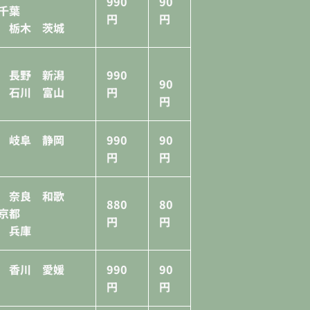
990
90
千葉
円
円
 栃木 茨城
 長野 新潟
990
90
 石川 富山
円
円
知 岐阜 静岡
990
90
円
円
 奈良 和歌
880
80
京都
円
円
 兵庫
島 香川 愛媛
990
90
円
円