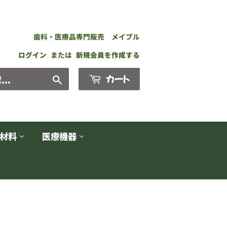
歯科・医療品専門販売 メイプル
ログイン
または
新規会員を作成する
カート
検
索
す
る
生材料
医療機器