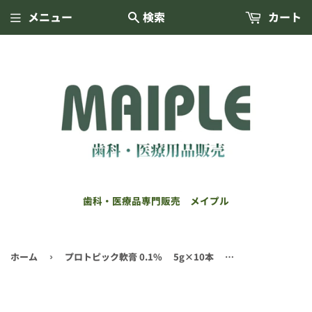
メニュー
検索
カート
歯科・医療品専門販売 メイプル
ホーム
プロトピック軟膏 0.1% 5g×10本 劇薬
›