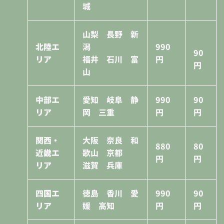
城
山梨 長野 新
北陸エ
潟
990
90
リア
福井 石川 富
円
円
山
中部エ
愛知 岐阜 静
990
90
リア
岡 三重
円
円
関西・
大阪 奈良 和
880
80
近畿エ
歌山 京都
円
円
リア
滋賀 兵庫
四国エ
徳島 香川 愛
990
90
リア
媛 高知
円
円