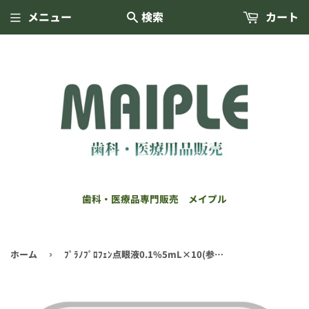
メニュー
検索
カート
歯科・医療品専門販売 メイプル
ホーム
ﾌﾟﾗﾉﾌﾟﾛﾌｪﾝ点眼液0.1%5mL×10(参天製薬)
›