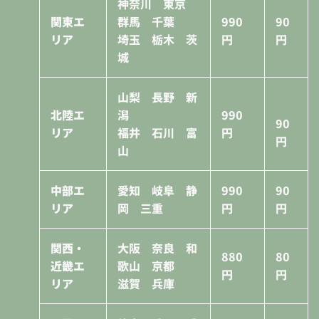
神奈川 東京
関東エ
群馬 千葉
990
90
リア
埼玉 栃木 茨
円
円
城
山梨 長野 新
北陸エ
潟
990
90
リア
福井 石川 富
円
円
山
中部エ
愛知 岐阜 静
990
90
リア
岡 三重
円
円
関西・
大阪 奈良 和
880
80
近畿エ
歌山 京都
円
円
リア
滋賀 兵庫