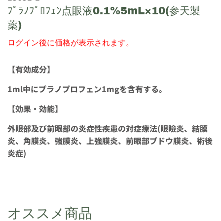
ﾌﾟﾗﾉﾌﾟﾛﾌｪﾝ点眼液0.1%5mL×10(参天製
薬)
ログイン後に価格が表示されます。
【有効成分】
1ml中にプラノプロフェン1mgを含有する。
【効果・効能】
外眼部及び前眼部の炎症性疾患の対症療法(眼瞼炎、結膜
炎、角膜炎、強膜炎、上強膜炎、前眼部ブドウ膜炎、術後
炎症)
オススメ商品