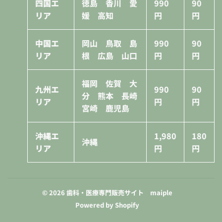
四国エ
徳島 香川 愛
990
90
リア
媛 高知
円
円
中国エ
岡山 鳥取 島
990
90
リア
根 広島 山口
円
円
福岡 佐賀 大
九州エ
990
90
分 熊本 長崎
リア
円
円
宮崎 鹿児島
沖縄エ
1,980
180
沖縄
リア
円
円
© 2026
歯科・医療専門販売サイト maiple
Powered by Shopify