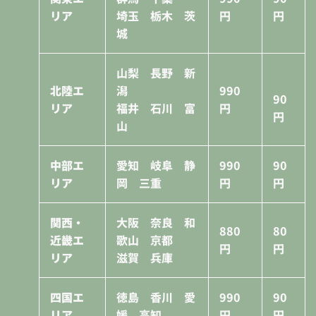
リア
埼玉 栃木 茨
円
円
城
山梨 長野 新
北陸エ
潟
990
90
リア
福井 石川 富
円
円
山
中部エ
愛知 岐阜 静
990
90
リア
岡 三重
円
円
関西・
大阪 奈良 和
880
80
近畿エ
歌山 京都
円
円
リア
滋賀 兵庫
四国エ
徳島 香川 愛
990
90
リア
媛 高知
円
円