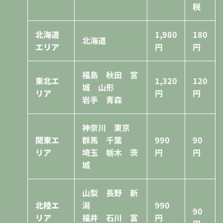
税
北海道
1,980
180
北海道
エリア
円
円
福島 秋田 宮
東北エ
1,320
120
城 山形
リア
円
円
岩手 青森
神奈川 東京
関東エ
群馬 千葉
990
90
リア
埼玉 栃木 茨
円
円
城
山梨 長野 新
北陸エ
潟
990
90
リア
福井 石川 富
円