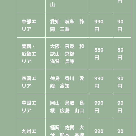
円
山
中部エ
愛知 岐阜 静
990
90
リア
岡 三重
円
円
関西・
大阪 奈良 和
880
80
近畿エ
歌山 京都
円
円
リア
滋賀 兵庫
四国エ
徳島 香川 愛
990
90
リア
媛 高知
円
円
中国エ
岡山 鳥取 島
990
90
リア
根 広島 山口
円
円
福岡 佐賀 大
九州エ
990
90
分 熊本 長崎